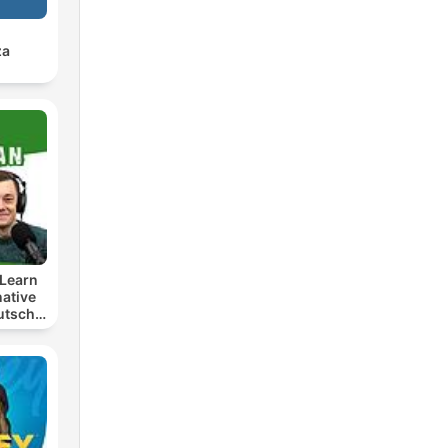
za
Learn
ative
utsch
t
lern