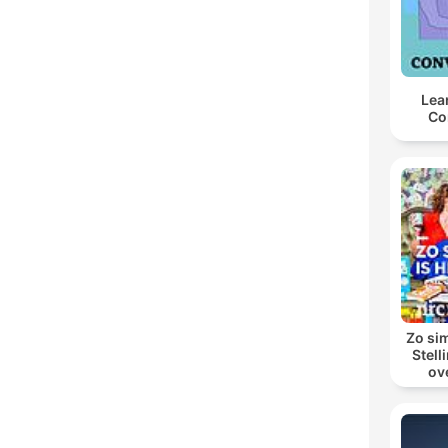
Lea
Co
Zo sim
Stell
ov