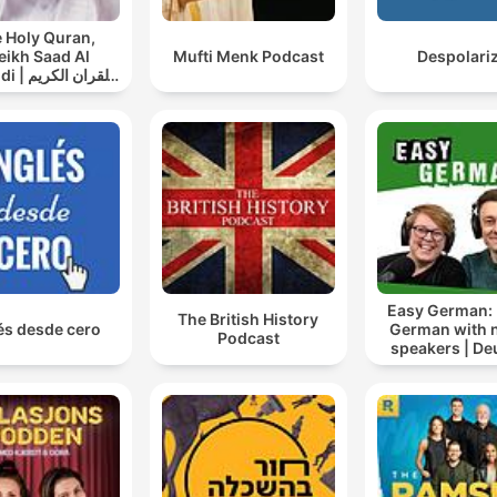
 Holy Quran,
eikh Saad Al
Mufti Menk Podcast
Despolari
القران ال
سعد الغامدي
Easy German: 
The British History
és desde cero
German with n
Podcast
speakers | De
lernen mi
Muttersprach