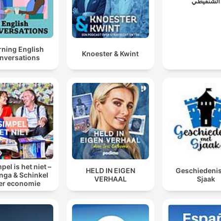
الشنقيطي
rning English
Knoester & Kwint
nversations
pel is het niet –
HELD IN EIGEN
Geschiedeni
inga & Schinkel
VERHAAL
Sjaak
er economie