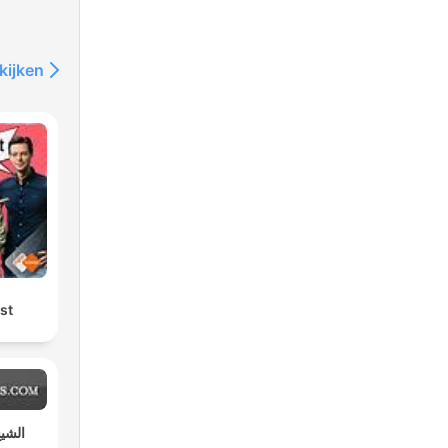
kijken
st
الشيخ