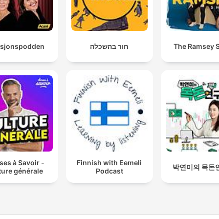
asjonspodden
חור בהשכלה
The Ramsey 
es à Savoir -
Finnish with Eemeli
박연미의 목돈
ture générale
Podcast