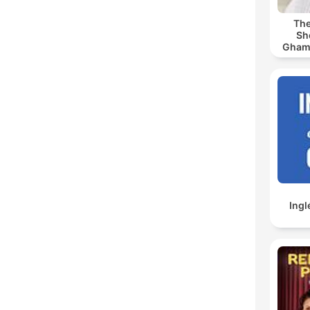
The
Sh
Ghamdi | كريم
Ingl