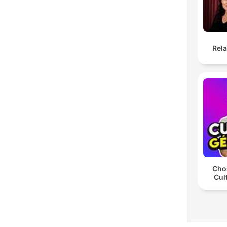
Rel
Chos
Cul