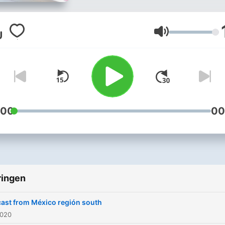
Volume
:00
00
ringen
ast from México región south
2020