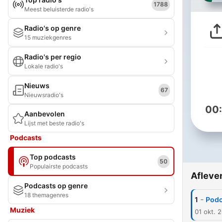
1788
Meest beluisterde radio's
Radio's op genre
15 muziekgenres
Radio's per regio
Lokale radio's
Nieuws
67
Nieuwsradio's
00
Aanbevolen
Lijst met beste radio's
Podcasts
Top podcasts
50
Populairste podcasts
Afleve
Podcasts op genre
18 themagenres
-
1
Podc
Muziek
01 okt. 