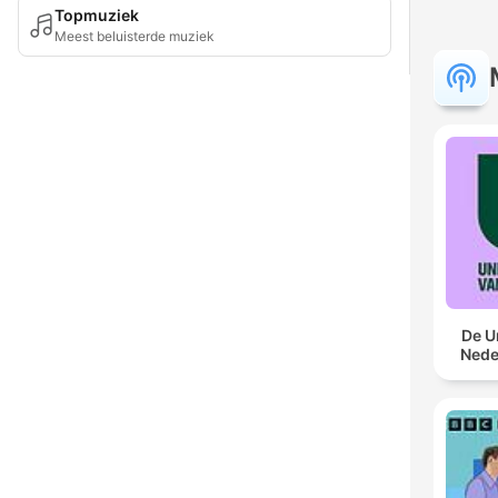
Topmuziek
Meest beluisterde muziek
De U
Nede