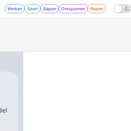
Werken
Sport
Slapen
Ontspannen
Reizen
|
1 - Podcast from México región south
del