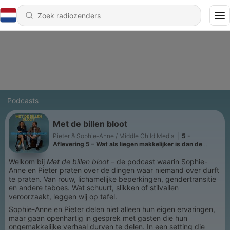
Podcasts
Met de billen bloot
Pieter & Sophie-Anne / Middle Child Media
|
5 -
Aflevering 5 – Wat als liegen makkelijker is dan de
waarheid vertellen?
Welkom bij
Met de billen bloot
– de podcast waarin Sophie-
Anne en Pieter praten over de dingen waar niemand over durft
te praten. Van rouw, lichamelijke beperkingen, gendertransitie
en andere taboes. Wat schuurt, slikken of stilvallen
veroorzaakt, leggen wij op tafel.
Sophie-Anne en Pieter delen niet alleen hun eigen ervaringen,
maar gaan openhartig in gesprek met gasten die hun
ongemakkelijke verhaal durven te delen. In een setting die