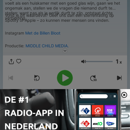
voelt als een huiskamer met een goed glas wijn, gaan we het
ongemak aan, stellen we de vragen die niemand durft te
stellen: want pas als je eerlijk durft te zijn, ontstaat échte
Vond je dit waardevol? Geef ons dan een sterrenrating op
verbinding.
Spotify of Apple – zo kunnen meer mensen ons vinden.
Instagram
Met de Billen Bloot
Productie:
MIDDLE CHILD MEDIA.
1
x
Volume
00:00
00:00
Afleveringen
-
5
Aflevering 5 – Wat als liegen makkelijker is dan de