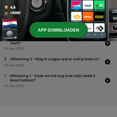
waarheid vertellen?
04 aug. 2025
-
4
Aflevering 4 – Wat als stoppen met gebruiken de
enige optie is?
28 jul. 2025
APP DOWNLOADEN
-
3
Aflevering 3 – Wat als je lijf niet klopt met wie je
bent?
19 mei 2025
-
2
Aflevering 2 – Mag ik vragen wat er met je been is?
19 mei 2025
-
1
Aflevering 1 – Gaan we het nog over mijn vader’s
dood hebben?
19 mei 2025