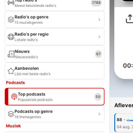
1788
Meest beluisterde radio's
Radio's op genre
15 muziekgenres
Radio's per regio
Lokale radio's
Nieuws
67
Nieuwsradio's
00
Aanbevolen
Lijst met beste radio's
Podcasts
Top podcasts
50
Populairste podcasts
Afleve
Podcasts op genre
18 themagenres
-
88
است
Muziek
04 aug.