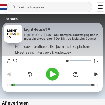
Podcasts
LightHouseTV
LightHouseTV
|
140 - Ook de vrijheidsbeweging kan in
massahypnose raken | Del Bigtree & Mattias Desmet
Hét nieuwe onafhankelijke journalistieke platform
Livestreams, interviews & onderzoek
1
x
Volume
00:00
00:00
Afleveringen