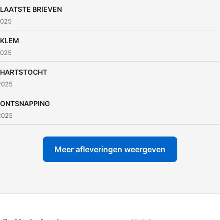
hoe is dat nú eigenlijk in d
- LAATSTE BRIEVEN
liefde? In de 6-delige seri
2025
Liefste Lies reconstrueren
- KLEM
Heleen Hummelen en Wiek
2025
de Boer het opmerkelijke
verhaal van Lies. Ze vroeg
- HARTSTOCHT
2025
jongeren fragmenten uit d
brieven aan deze bijzonde
- ONTSNAPPING
vrouw voor te lezen en ero
2025
reflecteren. Zo schetst de
podcast ook een hedenda
Meer afleveringen weergeven
portret van liefde, vrijheid 
het verlangen om iets te
wórden in het leven. Liefs
Lies is een productie van
VPRO’s OVT en Autres