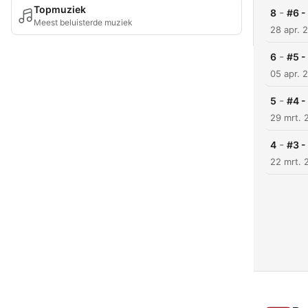
Topmuziek
-
8
#6 
Meest beluisterde muziek
28 apr. 
-
6
#5 
05 apr. 
-
5
#4 
29 mrt. 
-
4
#3 
22 mrt. 