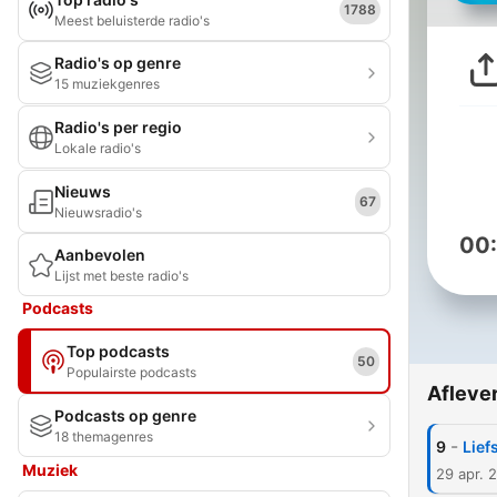
1788
Meest beluisterde radio's
Radio's op genre
15 muziekgenres
Radio's per regio
Lokale radio's
Nieuws
67
Nieuwsradio's
00
Aanbevolen
Lijst met beste radio's
Podcasts
Top podcasts
50
Populairste podcasts
Afleve
Podcasts op genre
18 themagenres
-
9
Lief
Muziek
29 apr. 