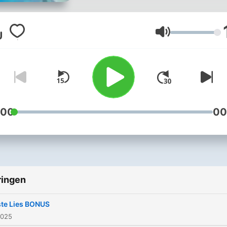
honderden liefdesbrieven u
de jaren 40 en 50 aan één
vrouw: Lies. Tientallen
Volume
mannen, onder wie Toon
Hermans, en een enkele v
schrijven haar hartstochtel
liefdesverklaringen,
smeekbedes om een foto 
:00
00
huwelijksaanzoeken. Allem
en veelal tegelijkertijd, de
ze dat Lies de ware is, tot 
hen onherroepelijk in de s
ringen
laat. Wie is deze mysterie
vrouw? Voor wie zal ze kie
ste Lies BONUS
Hoeveel vrijheid heeft ze e
2025