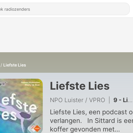
Liefste Lies
Liefste Lies
NPO Luister / VPRO
|
9 - Liefste Lies BONUS
Liefste Lies, een podcast 
verlangen. In Sittard is ee
koffer gevonden met