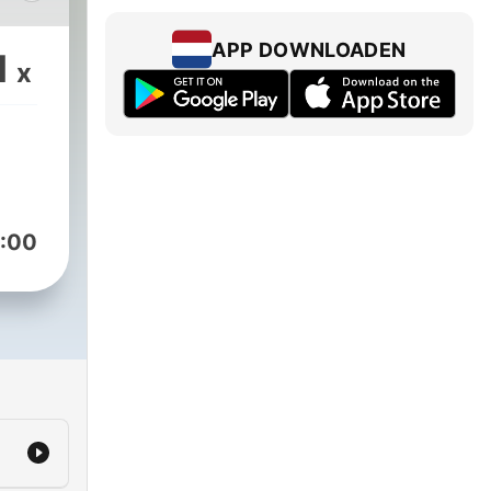
it
APP DOWNLOADEN
1
x
rouw
ijke
en
:00
aal,
nken
ze
teek
uze
zen?
n