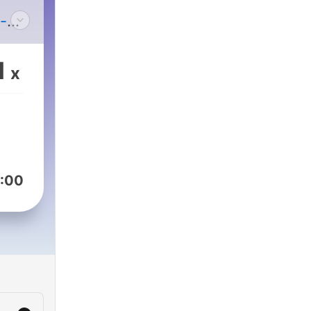
-
1
x
:00