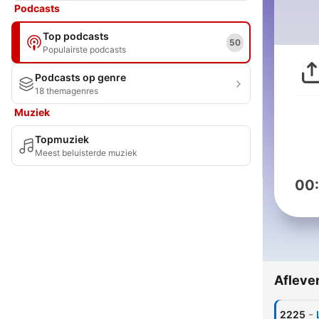
Podcasts
Top podcasts
50
Populairste podcasts
Podcasts op genre
18 themagenres
Muziek
Topmuziek
Meest beluisterde muziek
00
Afleve
-
2225