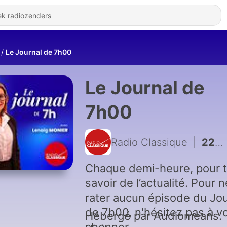
Le Journal de 7h00
Le Journal de
7h00
Radio Classique
|
2225 - Le Journal de 7h00 du 10 Juillet 2026
Chaque demi-heure, pour 
savoir de l’actualité. Pour n
rater aucun épisode du Jou
de 7h00, n'hésitez pas à v
Hébergé par Audiomeans.