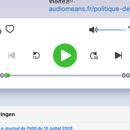
abonner.
Visitez
audiomeans.fr/politique-de
confidentialite
pour plus
d'informations.
Volume
:00
00
ringen
Le Journal de 7h00 du 10 Juillet 2026