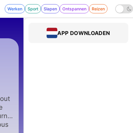
Werken
Sport
Slapen
Ontspannen
Reizen
APP DOWNLOADEN
tout
e
rnal
ous