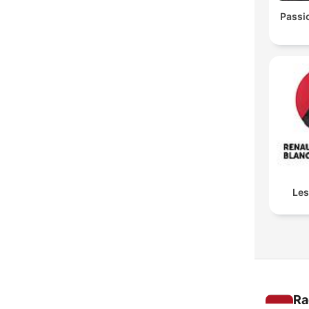
Passio
Les
Ra