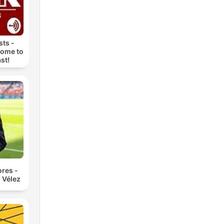
ts -
come to
st!
res -
 Vélez