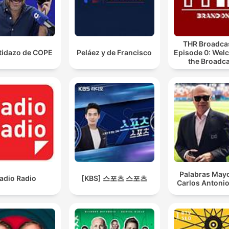
THR Broadcas
rtidazo de COPE
Peláez y de Francisco
Episode 0: Wel
the Broadca
Palabras Mayo
adio Radio
[KBS] 스포츠 스포츠
Carlos Antonio