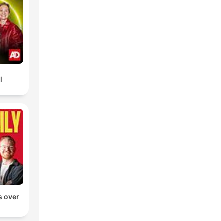
l
s over