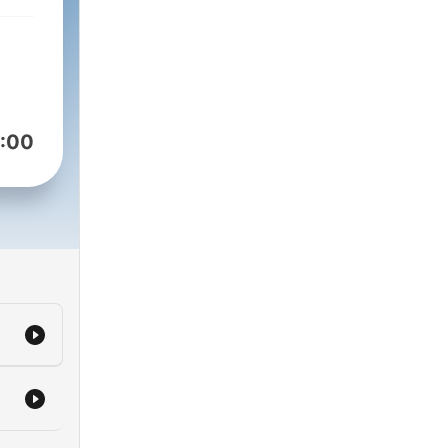
o.
:00