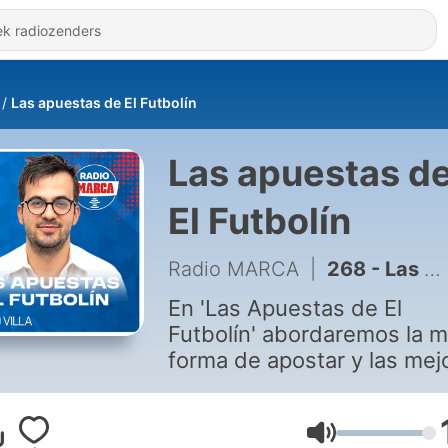
Las apuestas de El Futbolín
Las apuestas d
El Futbolín
Radio MARCA
|
268 - Las Apuestas de El Futbolín (16/07/2026)
En 'Las Apuestas de El
Futbolín' abordaremos la m
forma de apostar y las mej
recomendaciones con
expertos de diferentes
disciplinas. Todo ello bajo l
Volume