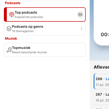
Podcasts
Top podcasts
50
Populairste podcasts
Podcasts op genre
18 themagenres
00
Muziek
Topmuziek
Meest beluisterde muziek
Afleve
-
268
L
17 jul. 2
-
267
L
16 jul. 2