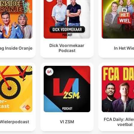
Dick Voormekaar
g Inside Oranje
In Het Wie
Podcast
FCA Daily: Alle
Wielerpodcast
VI ZSM
voetbal