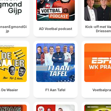
JansenEgmondGi
Kick-off met Va
AD Voetbal podcast
jp
Driessen
n De Waaier
F1 Aan Tafel
Voetbalpra