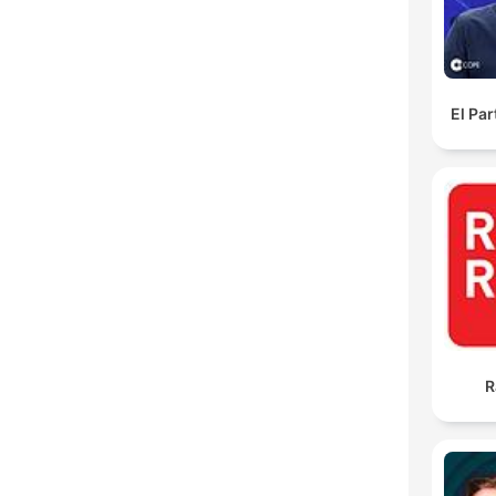
El Pa
R