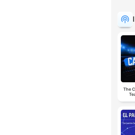
The C
Te