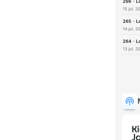
-
266
L
15 jul. 2
-
265
L
14 jul. 2
-
264
L
13 jul. 2