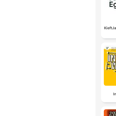
Kieft
I