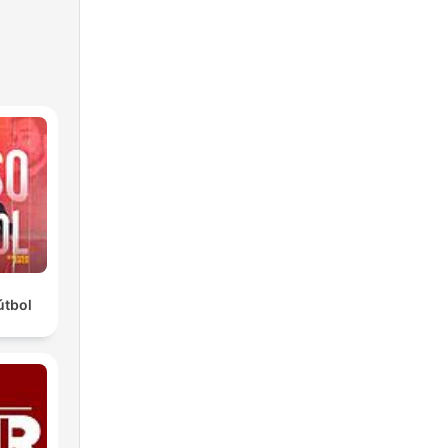
útbol