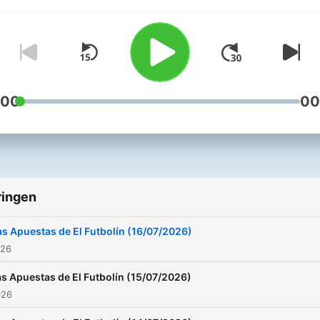
batuta de Adrián Benedict
Para mayores de 18 años.
Apuesta siempre con
responsabilidad.
:00
00
ringen
as Apuestas de El Futbolín (16/07/2026)
026
as Apuestas de El Futbolín (15/07/2026)
026