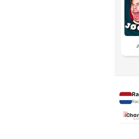
J
Ra
Rad