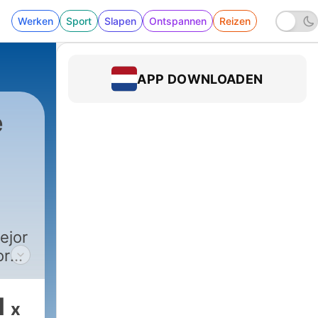
Werken
Sport
Slapen
Ontspannen
Reizen
APP DOWNLOADEN
e
ejor
ores
1
x
a