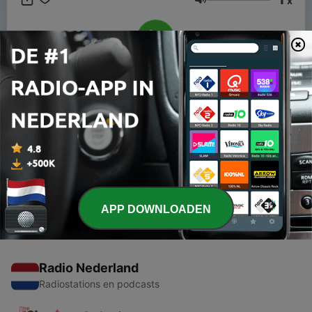
x
Volume
00:00
00:00
Afleveringen
-
1
La salud mental
19 nov. 2019
APP DOWNLOADEN
Radio Nederland
Radiostations en podcasts