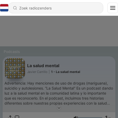
Podcasts
La salud mental
Javier Carrillo
|
1 - La salud mental
Advertencia: Hay menciones de uso de drogas (mariguana),
suicidio y autolesiones. “La Salud Mental” Es un podcast dando
luz a la salud mental en la comunidad latina y lo importante
que es reconocerlo. En el podcast, incluimos tres historias
diferentes sobre nuestras propias experiencias con la salud
mental y una entrevista con una trabajadora social.
1