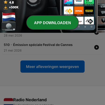
04 jun. 2026
-
512
Thomas Pesquet, droit dans les yeux
01 jun. 2026
APP DOWNLOADEN
-
511
À l’aventure !
28 mei 2026
-
510
Émission spéciale Festival de Cannes
21 mei 2026
Meer afleveringen weergeven
Radio Nederland