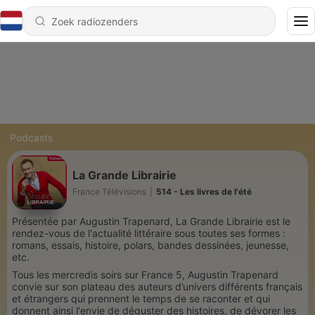
Podcasts
La Grande Librairie
France Télévisions
|
514 - Les livres de l'été
Présentée par Augustin Trapenard, La Grande Librairie est le
rendez-vous de l'actualité littéraire sous toutes ses formes :
romans, essais, histoire, polars, bandes dessinées, jeunesse,
etc.
Tous les mercredis soirs sur France 5, Augustin Trapenard
convie sur son plateau des auteurs d’univers différents français
et étrangers qui prennent le temps de se raconter et qui
donnent ainsi l'envie de déguster des histoires, de dévorer les