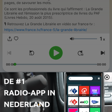
pages, de savourer les mots.
Ce sont les professionnels du livre qui l’affirment : La Grande
Librairie est l’émission la plus prescriptrice de livres du PAF
(Livres Hebdo, 20 août 2015).
🎙️ Retrouvez La Grande Librairie en vidéo sur france·tv :
https://www.france.tv/france-5/la-grande-librairie/
1
x
Volume
00:00
00:00
Afleveringen
-
514
Les livres de l'été
18 jun. 2026
-
513
Résister avec Edgar Morin