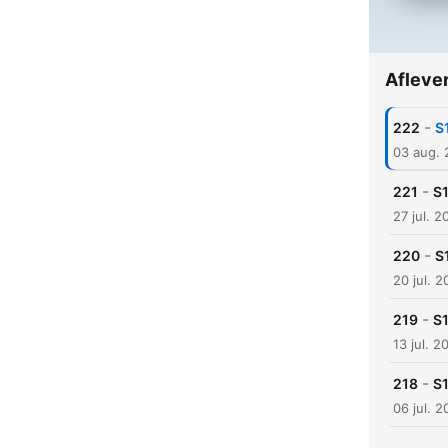
Afleve
-
222
S
03 aug.
-
221
S1
27 jul. 2
-
220
S
20 jul. 
-
219
S1
13 jul. 2
-
218
S1
06 jul. 