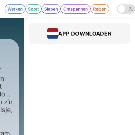
Werken
Sport
Slapen
Ontspannen
Reizen
APP DOWNLOADEN
in
t
loos
 z’n
isje,
ram