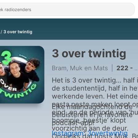
3 over twintig
3 over twintig
Bram, Muk en Mats
|
222 - S1E48: De vip, een crisis en VAKANTIE?!
Het is 3 over twintig… half 
de studententijd, half in he
werkende leven. Het einde
pasta pesto maken loopt op
Elke maandagochtend de
eind, en de periode van 'hu
beluisteren in je favoriete
boompje, beestje’ klopt
podcast-app!
voorzichtig aan de deur.
Instagram: 3overtwintig
Ondanks dat hosts Muk, B