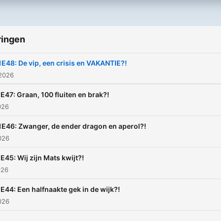
ringen
1E48: De vip, een crisis en VAKANTIE?!
 2026
E47: Graan, 100 fluiten en brak?!
026
1E46: Zwanger, de ender dragon en aperol?!
2026
E45: Wij zijn Mats kwijt?!
026
E44: Een halfnaakte gek in de wijk?!
2026