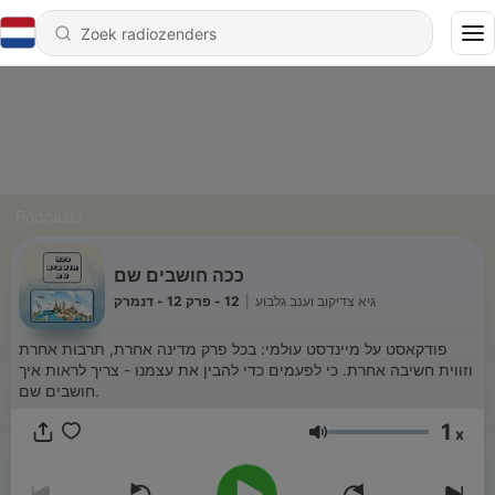
Podcasts
ככה חושבים שם
12 - פרק 12 - דנמרק
|
גיא צדיקוב וענב גלבוע
פודקאסט על מיינדסט עולמי: בכל פרק מדינה אחרת, תרבות אחרת
וזווית חשיבה אחרת. כי לפעמים כדי להבין את עצמנו - צריך לראות איך
חושבים שם.
1
x
Volume