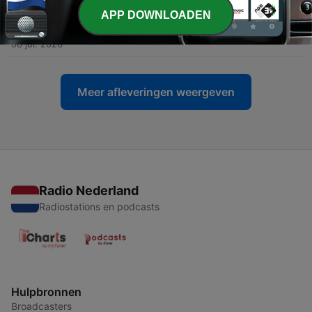
APP DOWNLOADEN
-
63
Special: De grote tipshow voor ouders
08 jul. 2026
Meer afleveringen weergeven
Radio Nederland
Radiostations en podcasts
Hulpbronnen
Broadcasters