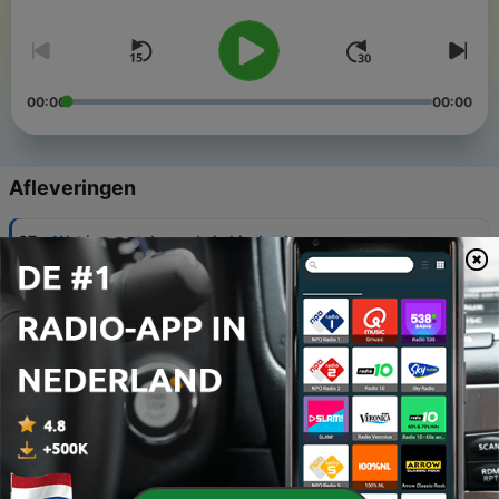
wij het eigenlijk wel goed?
00:00
00:00
Afleveringen
-
67
Wat je moet doen als je kind valt
05 aug. 2026
-
66
Zo leer je je kind zelfstandig spelen
29 jul. 2026
-
65
Zo steun je een vriend(in) met een onvervulde
kinderwens
22 jul. 2026
-
64
Special: De vakantielessen van Frank en Leo
15 jul. 2026