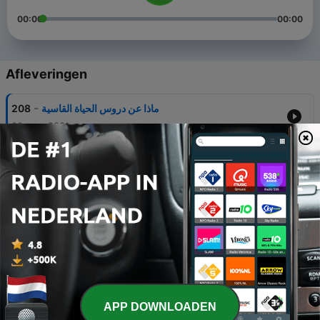
00:00
00:00
Afleveringen
-
208
ماذا عن دروس الحياة القاسية
09 sep. 2021
-
207
شجاعة البدء من جديد
23 aug. 2021
-
206
رفاهية التفكير
31 jul. 2021
-
205
الدهشة خبز الروح
20 jul. 2021
-
204
أين يظهر وهجك؟
APP DOWNLOADEN
07 jul. 2021