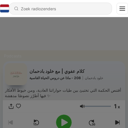
Podcasts
كلام عفوي | مع خلود بادحمان
208 - ماذا عن دروس الحياة القاسية
|
خلود بادحمان
أقتنص الحكمة التي تختبئ بين طيات حواراتنا العادية، ومن خيوط الأفكار
فيها أطرّز نصوصًا مدهشة ✨
1
x
Volume