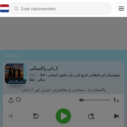
Podcasts
کہانی پاکستانی
34 - بلوچستان کی انتظامی تاریخ کی پہلی خاتون کمشنر
|
SBS
سائرہ عطا
پاکستان سے سماجی و معاشرتی خبریں اور کہانیاں
1
x
Volume