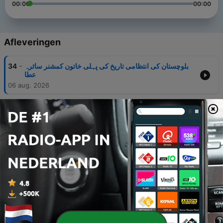
00:00
00:00
Afleveringen
-
بلوچستان کی انتظامی تاریخ کی پہلی خاتون کمشنر سائرہ
34
عطا
06 aug. 2026
-
صدیوں پرانے ساز رباب کی روایت کا آخری محافظ سہیل
33
محمد
05 aug. 2026
-
18 ہزار کلومیٹر کا ناقابلِ یقین سفر، پاکستانی بائیکرز آرکٹک
32
سرکل پہنچ گئے
23 jul. 2026
-
پلازما ٹیکنالوجی: پاکستانی انجینئر نے سیوریج کے پانی
31
کودوبارہ قابلِ استعمال بنانے کا حل دے دیا
22 jul. 2026
-
پولیس کی وردی سے جونیئر مسٹر یونیورس تک، اطہر جہان
30