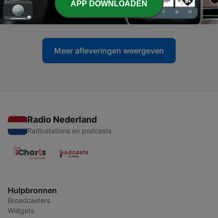
APP DOWNLOADEN
کی کامیابی کی کہانی
09 jul. 2026
Meer afleveringen weergeven
Radio Nederland
Radiostations en podcasts
Hulpbronnen
Broadcasters
Widgets