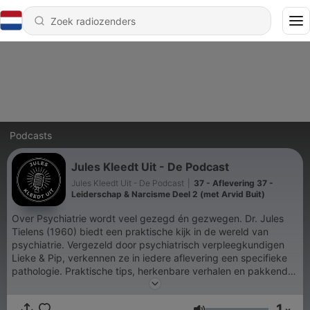
Podcasts
Jules Kleedt Uit - De Podcast
Jules Kleedt Uit - De Podcast
|
37 - Aflevering 37 -
Leiderschap & Narcisme Deel 2 (met Arvid Buit)
Over Psychiatrie wordt veel gezegd én gezwegen. Dr. Jules
Tielens (1960) biedt een praktische kijk in de wereld van
psychiatrie. Vergezeld door psychiatrisch verpleegkundigen
Lieke & Pip, verkennen ze in iedere aflevering een specifieke
pathologie. Praktische tips, herkenbare verhalen en pakkende
casuistiek. Voor patienten, familieleden en zeker ook
professionals. Professionals die betrokken zijn vanuit alle zorg-
1