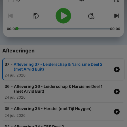
x
gerelateerde specialisten. Van politie-agenten, ambulant
Volume
begeleiders, verpleegkundigen tot beginnende dokters. Wees
welkom om te leren en neem contact met ons op als je vragen
hebt. Interesse in lezingen of masterclasses van Jules Tielens?
Vragen of reacties naar aanleiding van de podcast? Neem
contact met ons op via www.juleskleedtuit.nl
00:00
00:00
Afleveringen
-
37
Aflevering 37 - Leiderschap & Narcisme Deel 2
(met Arvid Buit)
24 jul. 2026
-
36
Aflevering 36 - Leiderschap & Narcisme Deel 1
(met Arvid Buit)
24 jul. 2026
-
35
Aflevering 35 - Herstel (met Tijl Huygen)
24 jul. 2026
-
34
Aflevering 34 - TBS Deel 2