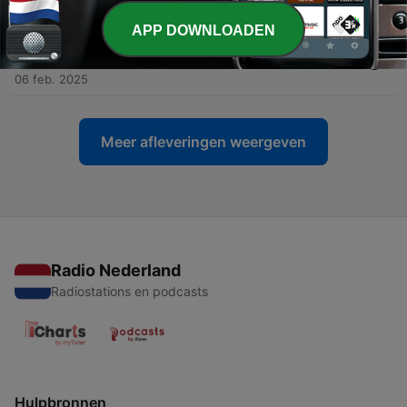
13 feb. 2025
APP DOWNLOADEN
-
4
#3 - ‘Ik heb me niet kunnen voorbereiden en…
ehm..ja…wat wilde je vragen?’
06 feb. 2025
Meer afleveringen weergeven
Radio Nederland
Radiostations en podcasts
Hulpbronnen