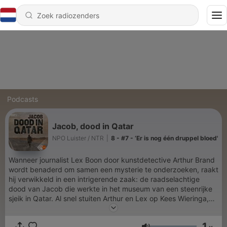
Podcasts
Jacob, dood in Qatar
NPO Luister / NTR
|
8 - #7 - ‘Er is nog één druppel bloed'
Wanneer journalist Lex Boon door kunstdetective Arthur Brand
wordt benaderd om samen een mysterie te onderzoeken, raakt
hij verwikkeld in een intrigerende zaak: de raadselachtige
dood van Jacob die werkte in het museum van een steenrijke
sjeik in Qatar. Al snel stuiten Arthur en Lex op Kees Wieringa,
voormalig directeur van het museum, die kort na zijn vertrek
een onthullend boek publiceerde over de giftige werksfeer en
1