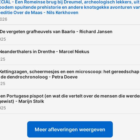
CIAL - Een Romeinse brug bij Dreumel, archeologisch lekkers, uit
bodem spuitende prehistorie en andere knotsgekke avonturen va
editie Over de Maas - Nils Kerkhoven
2026
 De vergeten grafheuvels van Baarlo - Richard Jansen
2025
 Neanderthalers in Drenthe - Marcel Niekus
025
 Kettingzagen, scheermesjes en een microscoop: het gereedschap
 de dendrochronoloog - Petra Doeve
025
Een Portugese pispot (en wat die vertelt over de mensen die werd
gewist) - Marijn Stolk
2025
Meer afleveringen weergeven