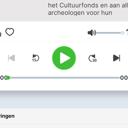
het Cultuurfonds en aan al
archeologen voor hun
fantastische verhalen!
Volume
:00
00
ringen