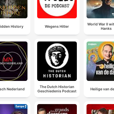
World War II w
idden History
Wegens Hitler
Hanks
The Dutch Historian
sch Nederland
Heilige van d
Geschiedenis Podcast