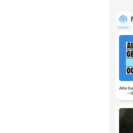
Alle G
– 