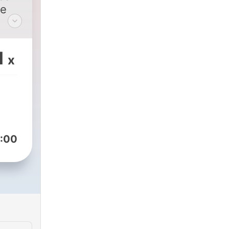
le
1
x
:00