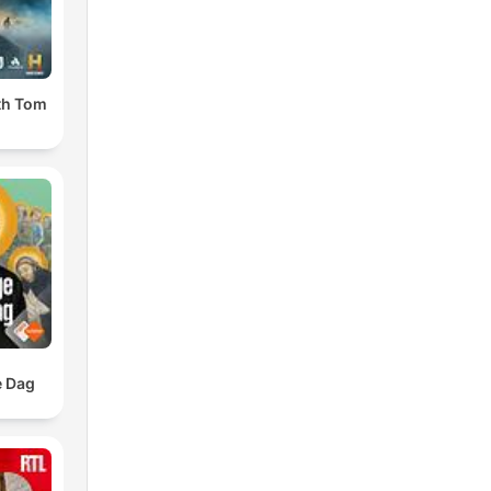
ith Tom
e Dag