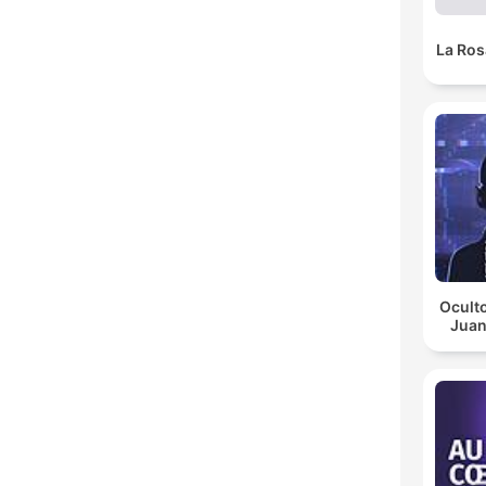
La Ros
Oculto
Juan