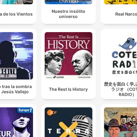
Nuestro insólito
a de los Vientos
Real Narc
universo
歴史を面白く学
 tras la sombra
The Rest Is History
ラジオ （CO
 Jesús Vallejo
RADIO）