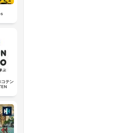
os
ぶコテン
TEN