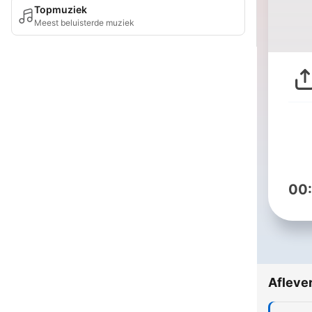
Topmuziek
Meest beluisterde muziek
00
Afleve