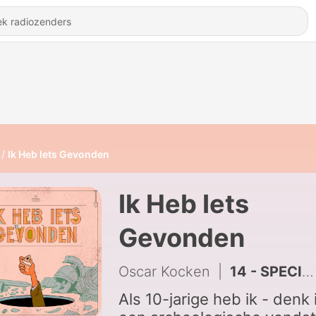
Ik Heb Iets Gevonden
Ik Heb Iets
Gevonden
Oscar Kocken
|
14 - SPECIAL - Een Romeinse brug bij Dreumel, archeologisch lekkers, uit de bodem spuitende prehistorie en andere knotsgekke avonturen van Expeditie Over de Maas - Nils Kerkhoven
Als 10-jarige heb ik - denk 