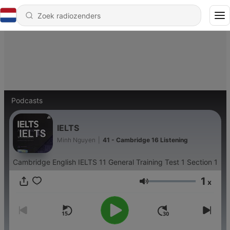
Podcasts
IELTS
Minh Nguyen
|
41 - Cambridge 16 Listening
Cambridge English IELTS 11 General Training Test 1 Section 1
1
x
Volume