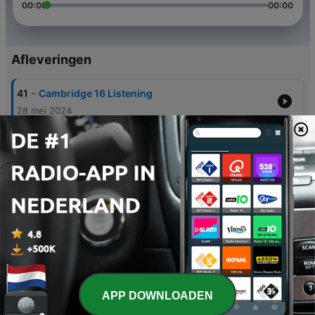
00:00
00:00
Afleveringen
-
41
Cambridge 16 Listening
28 mei 2024
-
31
CAMBRIDGE VOCABULARY FOR IELTS (Inter)
21 apr. 2023
-
20
GT_IELTS15
27 aug. 2021
-
19
GT_IELTS14
27 aug. 2021
-
18
GT_IELTS13
27 aug. 2021
APP DOWNLOADEN