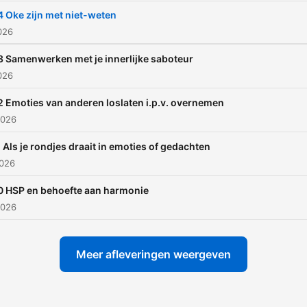
waardevoller dan theorie :-) 
 Oke zijn met niet-weten
naar
2026
https://irenelangeveld.nl/h
 Samenwerken met je innerlijke saboteur
mini-cursus/ voor nog veel
026
meer tips, oefeningen en g
 Emoties van anderen loslaten i.p.v. overnemen
meditaties.
2026
 Als je rondjes draait in emoties of gedachten
2026
0 HSP en behoefte aan harmonie
2026
Meer afleveringen weergeven