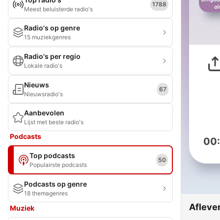
1788
Meest beluisterde radio's
Radio's op genre
15 muziekgenres
Radio's per regio
Lokale radio's
Nieuws
67
Nieuwsradio's
Aanbevolen
Lijst met beste radio's
Podcasts
00
Top podcasts
50
Populairste podcasts
Podcasts op genre
18 themagenres
Afleve
Muziek