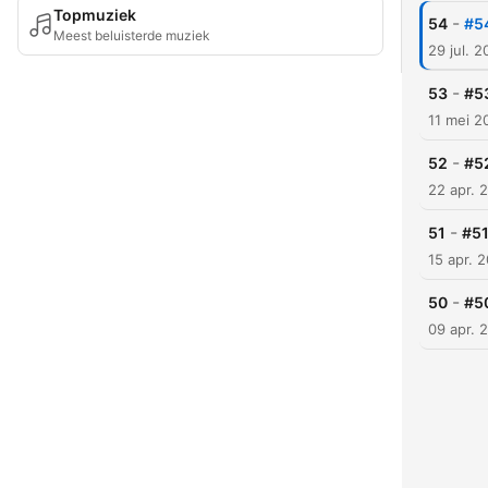
Topmuziek
-
54
#54
Meest beluisterde muziek
29 jul. 
-
53
#53
11 mei 2
-
52
#52
22 apr. 
-
51
#51
15 apr. 
-
50
#5
09 apr. 