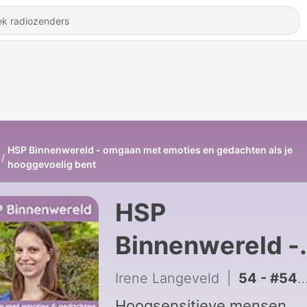
HSP Binnenwereld - omgaan met emoties en gedachten als je
hooggevoelig bent
HSP
Binnenwereld -
omgaan met
Irene Langeveld
|
54 - #54 Oke zijn met niet-weten
Hoogsensitieve mensen