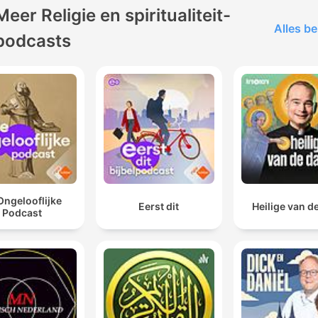
Meer Religie en spiritualiteit-
Alles be
podcasts
Ongelooflijke
Eerst dit
Heilige van d
Podcast