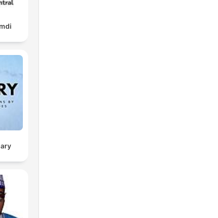
amdi
sary