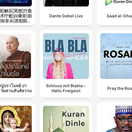
眠|解压|冥想|疗愈
艺术疗愈|白噪音|助
Dante Gebel Live
Saad al-Gh
|轻音乐|苏阳阳频
道
ปู่ปราโมทย์ ปา
Schluss mit Blabla –
Pray the Ro
 วัดสวนสันติธรรม
Hallo Freigeist