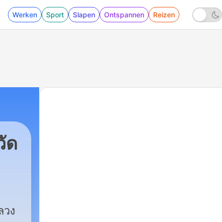
Werken
Sport
Slapen
Ontspannen
Reizen
ัด
ลวง