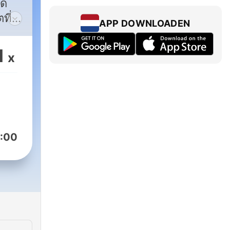
ิด
ที่
APP DOWNLOADEN
1
x
:00