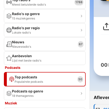
1788
Meest beluisterde radio's
Radio's op genre
15 muziekgenres
Radio's per regio
Lokale radio's
Nieuws
67
Nieuwsradio's
Aanbevolen
Lijst met beste radio's
00
Podcasts
Top podcasts
50
Populairste podcasts
Podcasts op genre
18 themagenres
Afleve
Muziek