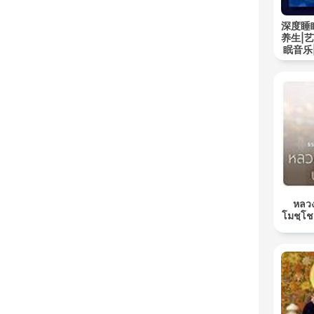
深度睡
养生|
眠音乐
หลวง
โมชฺโช