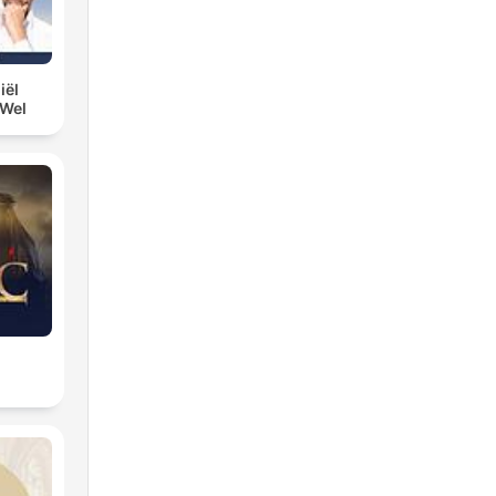
iël
 Wel