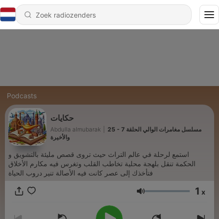
Podcasts
حكايات
25 - مسلسل مغامرات الوالي الحلقة 7
|
Abdulla almubarak
والأخيرة
استمع لرحلة في عالم التراث حيث تروى قصص مليئة بالتشويق و
الحكمة تنقل بلهجة محلية تخاطب القلب وتغرس فيه مكارم الأخلاق
فتأخذك إلى عصر كانت فيه الأصالة تنير دروب الحياة
1
x
Volume