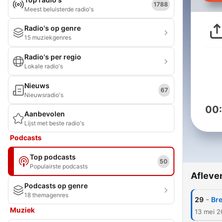
1788
Meest beluisterde radio's
Radio's op genre
15 muziekgenres
Radio's per regio
Lokale radio's
Nieuws
67
Nieuwsradio's
00
Aanbevolen
Lijst met beste radio's
Podcasts
Top podcasts
50
Populairste podcasts
Afleve
Podcasts op genre
18 themagenres
-
29
Bre
Muziek
13 mei 