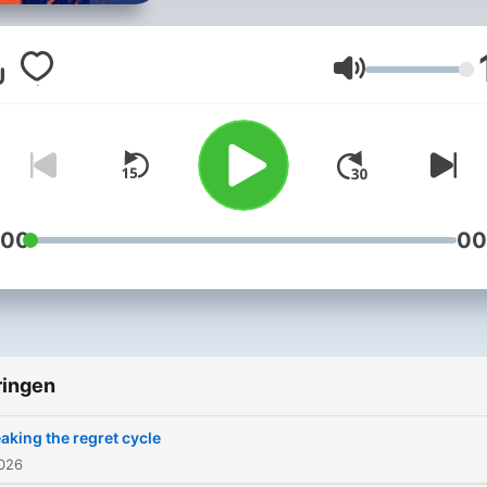
Perfas, produced by Harva
University. Visit
harvard.edu/thinking.
Volume
:00
00
ringen
aking the regret cycle
2026