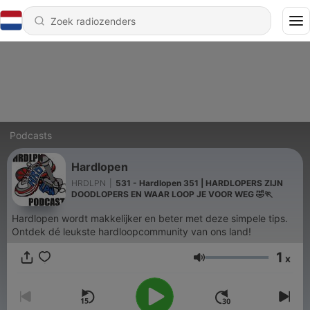
Podcasts
Hardlopen
HRDLPN
|
531 - Hardlopen 351 | HARDLOPERS ZIJN
DOODLOPERS EN WAAR LOOP JE VOOR WEG 🤣🏃
Hardlopen wordt makkelijker en beter met deze simpele tips.
Ontdek dé leukste hardloopcommunity van ons land!
1
x
Volume