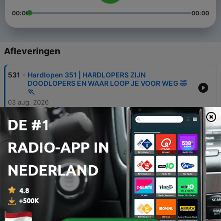
00:00
00:00
Afleveringen
-
531
Hardlopen 351 | HARDLOPERS ZIJN
DOODLOPERS EN WAAR LOOP JE VOOR WEG 🤣
🏃
03 aug. 2026
-
530
Hardlopen 350 | MARATHON IN NOORWEGEN
🇧🇻 IK WERD VIERDE!! 🏅
27 jul. 2026
-
529
Hardlopen 349 | EEN GEKKE CREATIEVE ❄️ 33KM
DUURLOOP🏃
20 jul. 2026
-
528
Hardlopen 348 | ​WAAROM IK 2.000 TRAPTREDEN
OP EN AF LIEP
13 jul. 2026