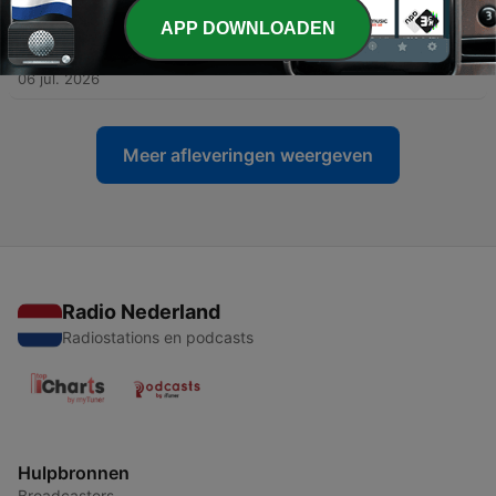
APP DOWNLOADEN
-
527
Hardlopen 347 | DE KUNST VAN EEN D1 HALVE
MARATHON 🏃😃
06 jul. 2026
Meer afleveringen weergeven
Radio Nederland
Radiostations en podcasts
Hulpbronnen
Broadcasters