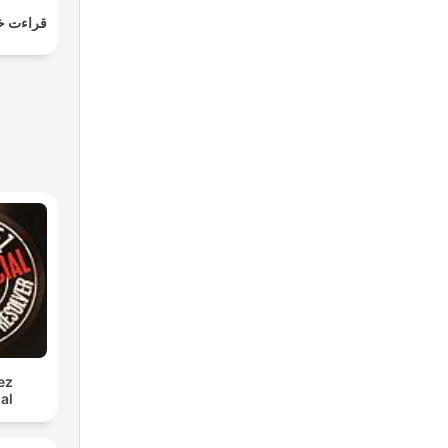
قراءت خ
ez
al