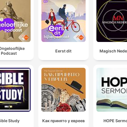
Ongelooflijke
Eerst dit
Magisch Nede
Podcast
ible Study
Как принято у евреев
HOPE Serm