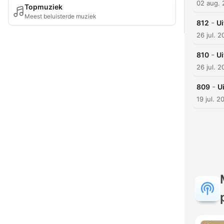
02 aug.
Topmuziek
Meest beluisterde muziek
-
812
Ui
26 jul. 
-
810
U
26 jul. 
-
809
U
19 jul. 2