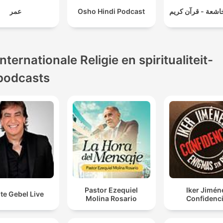
عمر
Osho Hindi Podcast
اشعة - قرآن كريم
Internationale Religie en spiritualiteit-
podcasts
Pastor Ezequiel
Iker Jimén
te Gebel Live
Molina Rosario
Confidenci