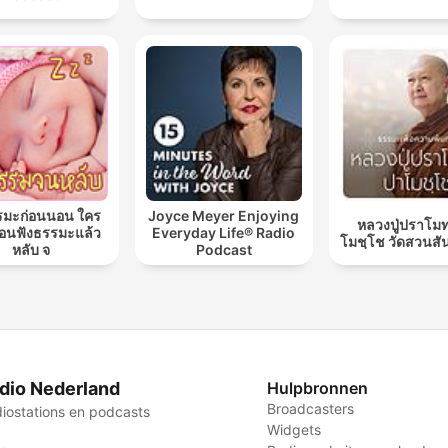
รมะก่อนนอน ใคร
Joyce Meyer Enjoying
หลวงปู่ปราโมท
นฟังธรรมะแล้ว
Everyday Life® Radio
โมชฺโช วัดสวนสั
หลับ จ
Podcast
dio Nederland
Hulpbronnen
Broadcasters
iostations en podcasts
Widgets