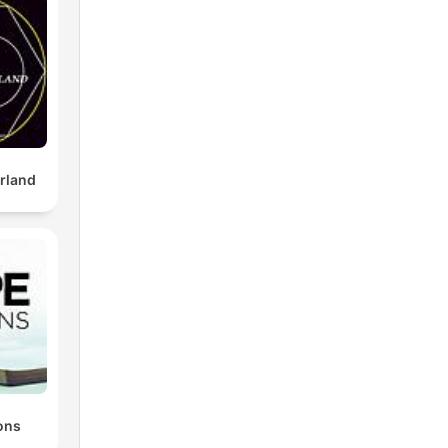
rland
ons