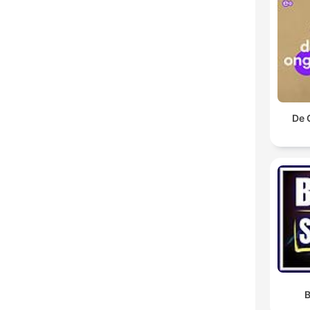
De 
B