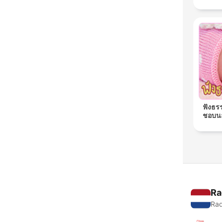
ฟังธร
ชอบนอ
Ra
Rad