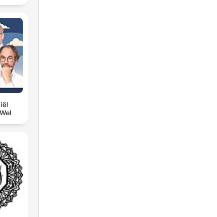
iël
 Wel