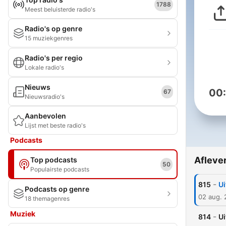
1788
Meest beluisterde radio's
Radio's op genre
15 muziekgenres
Radio's per regio
Lokale radio's
Nieuws
00
67
Nieuwsradio's
Aanbevolen
Lijst met beste radio's
Podcasts
Afleve
Top podcasts
50
Populairste podcasts
-
815
Ui
Podcasts op genre
02 aug.
18 themagenres
Muziek
-
814
Ui