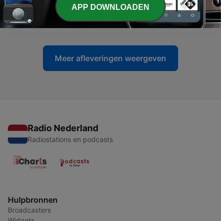
APP DOWNLOADEN
-
20
Liever seks of je smartphone?
24 aug. 2023
Meer afleveringen weergeven
Radio Nederland
Radiostations en podcasts
Hulpbronnen
Broadcasters
Widgets