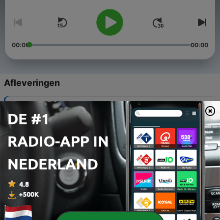
00:00
00:00
Afleveringen
-
24
In gesprek met mijn aanrander
21 sep. 2023
-
23
Deze mensen zijn wel héél bijgelovig
14 sep. 2023
-
22
De wondere wereld achter een seksspeeltje
07 sep. 2023
-
21
Hoe Nederlanders bijna een blockbuster maakten
31 aug. 2023