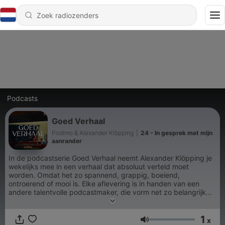
Podcasts
Goed Verhaal
Podimo & Alexander Klöpping
|
24 - In gesprek met mijn
aanrander
In de podcastserie Goed Verhaal neemt Alexander Klöpping je
wekelijks mee in een verhaal dat absoluut verteld moet
worden. Omdat het zo spannend, grappig, boeiend,
ontroerend of mooi is. Elke aflevering is in handen van een
andere talentvolle podcastmaker, die vorm net zo belangrijk
vindt als inhoud. Laat je meevoeren en houd je oren gespitst.
1
x
Volume