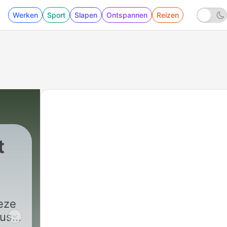
Werken
Sport
Slapen
Ontspannen
Reizen
t
eze
duse