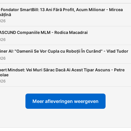
Fondator SmartBill: 13 Ani Fără Profit, Acum Milionar - Mircea
ățînă
2026
ASCUND Companiile MLM - Rodica Macadrai
2026
iner AI: "Oamenii Se Vor Cupla cu Roboții În Curând" - Vlad Tudor
2026
ert Mindset: Vei Muri Sărac Dacă Ai Acest Tipar Ascuns - Petre
olae
2026
Meer afleveringen weergeven