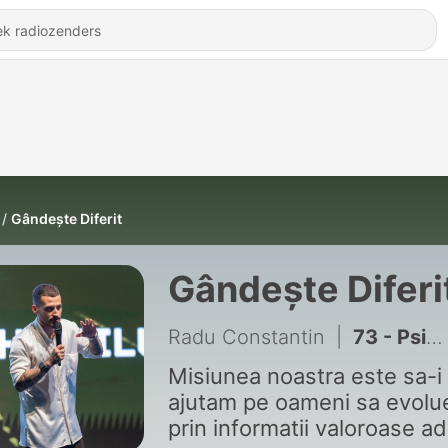
Gândește Diferit
Gândește Diferi
Radu Constantin
|
73 - Psiholog Relații: De Ce Alegi Mereu Același Partener, Doar Cu Altă Față - Bogdana Pacurari
Misiunea noastra este sa-i
ajutam pe oameni sa evolu
prin informatii valoroase a