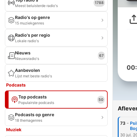
1788
Meest beluisterde radio's
Radio's op genre
15 muziekgenres
Radio's per regio
Lokale radio's
Nieuws
67
Nieuwsradio's
00
Aanbevolen
Lijst met beste radio's
Podcasts
Top podcasts
50
Populairste podcasts
Afleve
Podcasts op genre
18 themagenres
-
73
Psi
Bog
Muziek
30 jul. 