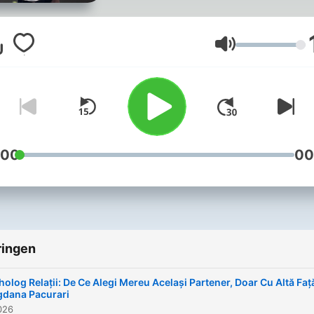
de experti care, sunt mode
intr-o un mod usor de intel
aplicat.
Volume
:00
00
ringen
holog Relații: De Ce Alegi Mereu Același Partener, Doar Cu Altă Faț
dana Pacurari
2026