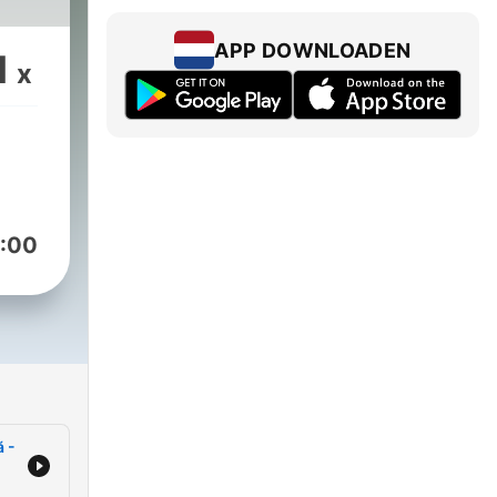
rati
es si
APP DOWNLOADEN
1
x
:00
ă -