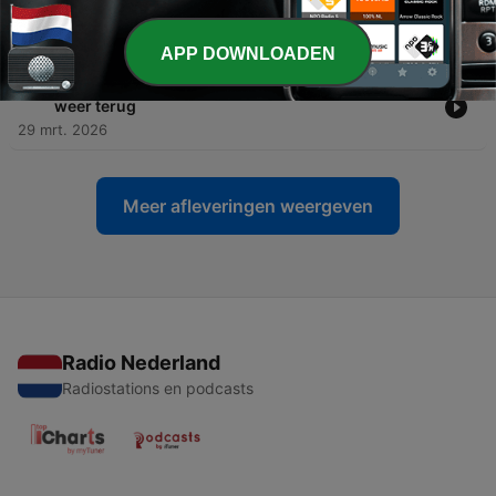
-
97
96. Je bekkenbodem na de menopauze, wat
niemand je vertelt
28 mei 2026
APP DOWNLOADEN
-
96
95. Menopauze Hormoon Therapie gaf haar leven
weer terug
29 mrt. 2026
Meer afleveringen weergeven
Radio Nederland
Radiostations en podcasts