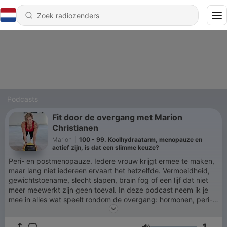
Podcasts
Fit door de overgang met Marion
Christianen
Marion
|
100 - 99. Koolhydraatarm, menopauze en
actief zijn, is dat een slimme keuze?
Peri- en postmenopauze. Iedere vrouw krijgt ermee te maken,
maar lang niet iedereen ervaart het hetzelfde. Vermoeidheid,
gewichtstoename, slecht slapen, brain fog of een lijf dat niet
meer meewerkt zijn geen toeval. In deze podcast neem ik je
mee in alles wat speelt rondom de overgang: hormonen, peri-
en postmenopauze, Menopauze Hormoon Therapie (MHT),
krachttraining, voeding en herstel. Geen hypes of