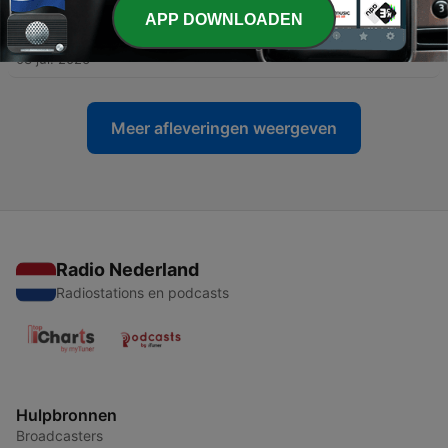
APP DOWNLOADEN
-
341
Afl. 339 Overeten om een probleem in je leven
03 jul. 2026
Meer afleveringen weergeven
Radio Nederland
Radiostations en podcasts
Hulpbronnen
Broadcasters