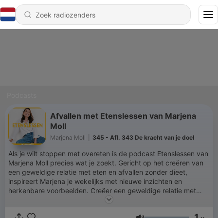
Podcasts
Afvallen met Etenslessen van Marjena
Moll
Marjena Moll
|
345 - Afl. 343 De kracht van je doel
Als je wilt stoppen met overeten is de podcast Etenslessen van
Marjena Moll precies wat je zoekt. Gericht op het creëren van
een geweldige relatie met eten en afvallen zonder dieet,
inspireert Marjena je wekelijks met nieuwe inzichten en
herkenbare voorbeelden. Creëer een geweldige relatie met
eten en het gewicht waar je blij mee bent. 💡📖 Ontdek hoe je
geweldige relatie met eten creëert, stopt met overeten en
1