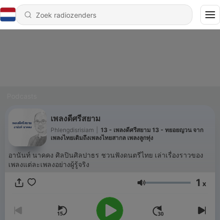
Podcasts
เพลงดีศรีสยาม
Phlengdisrisiam
|
13 - เพลงดีศรีสยาม 13 - ทยอยญวน จาก
เพลงไทยเดิมถึงเพลงไทยสากล เพลงลูกทุ่ง
อานันท์ นาคคง ศิลปินศิลปาธร ชวนฟังดนตรีไทย เล่าเรื่องราวของ
เพลงแต่ละเพลงอย่างผู้รู้จริง
1
x
Volume