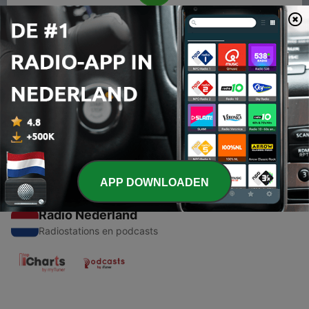
00:00
00:00
Afleveringen
-
1
cuentos con finales impactantes
27 sep. 2020
APP DOWNLOADEN
Radio Nederland
Radiostations en podcasts