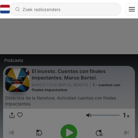
Podcasts
El incesto. Cuentos con finales
impactantes. Marco Bertel.
MARCO TULIO BERTEL BENITEZ
|
1 - cuentos con
finales impactantes
Didáctica de la literatura. Actividad cuentos con finales
impactantes.
1
x
Volume