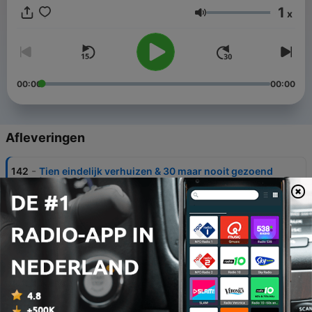
mee!
1
x
Volume
00:00
00:00
Afleveringen
-
142
Tien eindelijk verhuizen & 30 maar nooit gezoend
| S8E12 | Bakkie met Wil & Tien
24 jul. 2026
-
141
Stiefmoeder PEST haar weg + WEG met
schermtijd | S8E11 | Wil & Tien
17 jul. 2026
-
140
Kind MOET naar de KERK + HITTEGOLF
gezinsuitje | S8E10 | Wil & Tien
10 jul. 2026