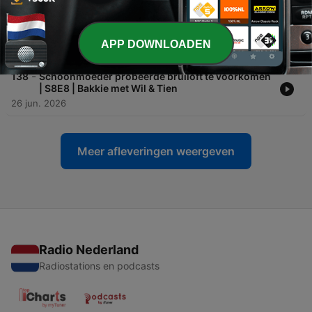
-
139
Koppige ouders & code rood overrated? | S8E9 |
Bakkie met Wil & Tien
APP DOWNLOADEN
03 jul. 2026
-
138
Schoonmoeder probeerde bruiloft te voorkomen
| S8E8 | Bakkie met Wil & Tien
26 jun. 2026
Meer afleveringen weergeven
Radio Nederland
Radiostations en podcasts