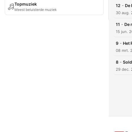
Topmuziek
-
12
De 
Meest beluisterde muziek
30 aug.
-
11
De 
15 jun. 
-
9
Het 
08 mrt. 
-
8
Sold
29 dec. 