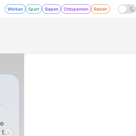
Werken
Sport
Slapen
Ontspannen
Reizen
he
 the