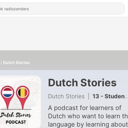
Dutch Stories
Dutch Stories
Dutch Stories
|
13 - Studentenleven (België vs Nederland) - Dutch Stories #13
A podcast for learners of
Dutch who want to learn t
language by learning about