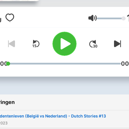
culture of the Netherlands
Flanders.
Volume
:00
00
ringen
dentenleven (België vs Nederland) - Dutch Stories #13
2023