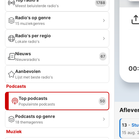
1788
Meest beluisterde radio's
Radio's op genre
15 muziekgenres
Radio's per regio
Lokale radio's
Nieuws
67
Nieuwsradio's
00
Aanbevolen
Lijst met beste radio's
Podcasts
Top podcasts
50
Populairste podcasts
Afleve
Podcasts op genre
18 themagenres
-
13
Stu
Muziek
15 aug. 