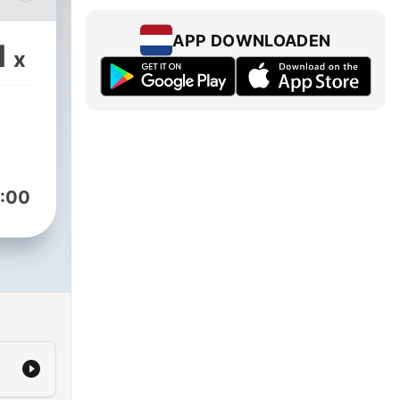
 and
APP DOWNLOADEN
1
x
:00