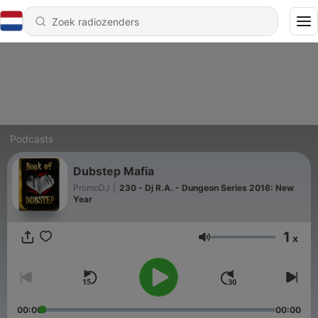
Podcasts
Dubstep Mafia
PromoDJ
|
230 - Dj R.A. - Dungeon Series 2016: New
Year
1
x
Volume
00:00
00:00