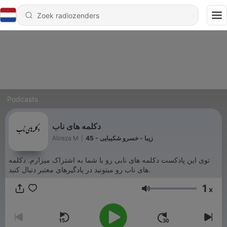
Podcasts
دکلمه‌ های ناب
Alireza M
|
45 - زیبا - خسرو شکیبایی
توی این پادکست دکلمه های نابی رو با شما به اشتراک میزارم. دکلمه
های ناب رو میتونید در پادگیرهای معتبر دنبال کنید.
1
x
Volume