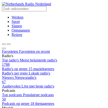
Radio Nederland
Werken
Sport
Slapen
Ontspannen
Reizen
Favorieten
Favorieten en recent
Radio's
Top radio's
Meest beluisterde radio's
1788
Radio's op genre
15 muziekgenres
Radio's per regio
Lokale radio's
Nieuws
Nieuwsradio's
67
Aanbevolen
Lijst met beste radio's
Podcasts
Top podcasts
Populairste podcasts
50
Podcasts op genre
18 themagenres
Muziek