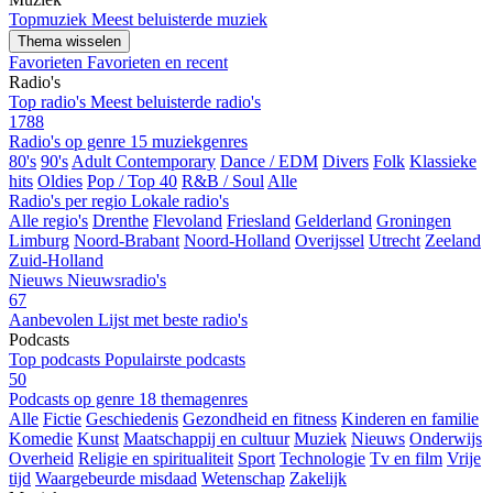
Topmuziek
Meest beluisterde muziek
Thema wisselen
Favorieten
Favorieten en recent
Radio's
Top radio's
Meest beluisterde radio's
1788
Radio's op genre
15 muziekgenres
80's
90's
Adult Contemporary
Dance / EDM
Divers
Folk
Klassieke
hits
Oldies
Pop / Top 40
R&B / Soul
Alle
Radio's per regio
Lokale radio's
Alle regio's
Drenthe
Flevoland
Friesland
Gelderland
Groningen
Limburg
Noord-Brabant
Noord-Holland
Overijssel
Utrecht
Zeeland
Zuid-Holland
Nieuws
Nieuwsradio's
67
Aanbevolen
Lijst met beste radio's
Podcasts
Top podcasts
Populairste podcasts
50
Podcasts op genre
18 themagenres
Alle
Fictie
Geschiedenis
Gezondheid en fitness
Kinderen en familie
Komedie
Kunst
Maatschappij en cultuur
Muziek
Nieuws
Onderwijs
Overheid
Religie en spiritualiteit
Sport
Technologie
Tv en film
Vrije
tijd
Waargebeurde misdaad
Wetenschap
Zakelijk