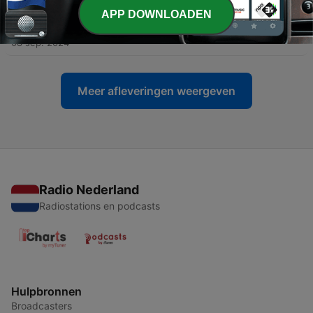
APP DOWNLOADEN
-
163
DMS159 - anschließen (2) & altbacken
08 sep. 2024
Meer afleveringen weergeven
Radio Nederland
Radiostations en podcasts
Hulpbronnen
Broadcasters