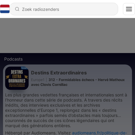
Podcasts
Destins Extraordinaires
Europe1
|
312 - Formidables échecs - Hervé Mathoux
avec Clovis Cornillac
Les plus grandes vedettes françaises et internationales sont à
l’honneur dans cette série de podcasts. A travers des récits
inédits, des interviews exclusives et les archives
exceptionnelles d’Europe 1, replongez dans les « destins
extraordinaires » parfois semés d’obstacles mais toujours
couronnés de succès de ces icônes légendaires qui ont
marqué des générations entières.
Hébergé par Audiomeans. Visitez
audiomeans.fr/politique-de-