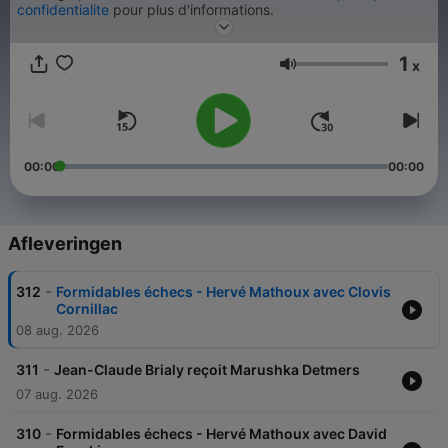
confidentialite
pour plus d'informations.
1
x
Volume
00:00
00:00
Afleveringen
-
312
Formidables échecs - Hervé Mathoux avec Clovis
Cornillac
08 aug. 2026
-
311
Jean-Claude Brialy reçoit Marushka Detmers
07 aug. 2026
-
310
Formidables échecs - Hervé Mathoux avec David