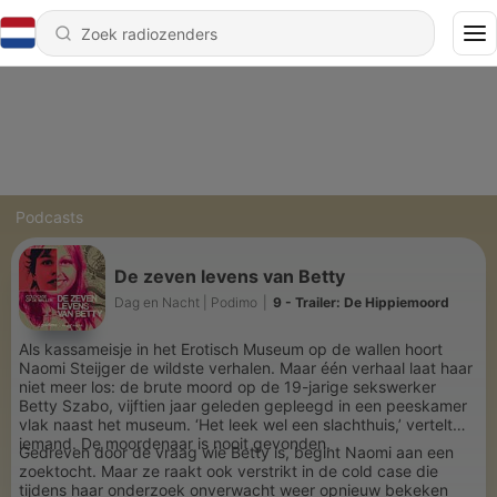
Podcasts
De zeven levens van Betty
Dag en Nacht | Podimo
|
9 - Trailer: De Hippiemoord
Als kassameisje in het Erotisch Museum op de wallen hoort
Naomi Steijger de wildste verhalen. Maar één verhaal laat haar
niet meer los: de brute moord op de 19-jarige sekswerker
Betty Szabo, vijftien jaar geleden gepleegd in een peeskamer
vlak naast het museum. ‘Het leek wel een slachthuis,’ vertelt
iemand. De moordenaar is nooit gevonden.
Gedreven door de vraag wie Betty is, begint Naomi aan een
zoektocht. Maar ze raakt ook verstrikt in de cold case die
tijdens haar onderzoek onverwacht weer opnieuw bekeken