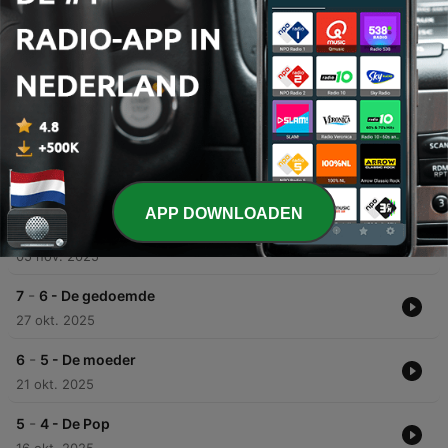
00:00
00:00
Afleveringen
-
9
Trailer: De Hippiemoord
06 mei 2026
APP DOWNLOADEN
-
8
7 - De wederopstanding
05 nov. 2025
-
7
6 - De gedoemde
27 okt. 2025
-
6
5 - De moeder
21 okt. 2025
-
5
4 - De Pop