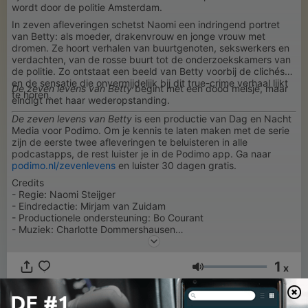
wordt door de politie Amsterdam.
In zeven afleveringen schetst Naomi een indringend portret
van Betty: als moeder, drakenvrouw en jonge vrouw met
dromen. Ze hoort verhalen van buurtgenoten, sekswerkers en
verdachten, van de rosse buurt tot de onderzoekskamers van
de politie. Zo ontstaat een beeld van Betty voorbij de clichés
en de sensatie die onvermijdelijk bij dit true-crime verhaal lijkt
De zeven levens van Betty
begint met een dood meisje, maar
te horen.
eindigt met haar wederopstanding.
De zeven levens van Betty
is een productie van Dag en Nacht
Media voor Podimo. Om je kennis te laten maken met de serie
zijn de eerste twee afleveringen te beluisteren in alle
podcastapps, de rest luister je in de Podimo app. Ga naar
podimo.nl/zevenlevens
en luister 30 dagen gratis.
Credits
- Regie: Naomi Steijger
- Eindredactie: Mirjam van Zuidam
- Productionele ondersteuning: Bo Courant
- Muziek: Charlotte Dommershausen
- Sound design en dramaturgie: Timo Tembuyser
- Regie voice-over: Teunie de Brouwer
1
- Mixage: Alfred Koster
x
Volume
- Uitvoerend producent: Danielle Emans