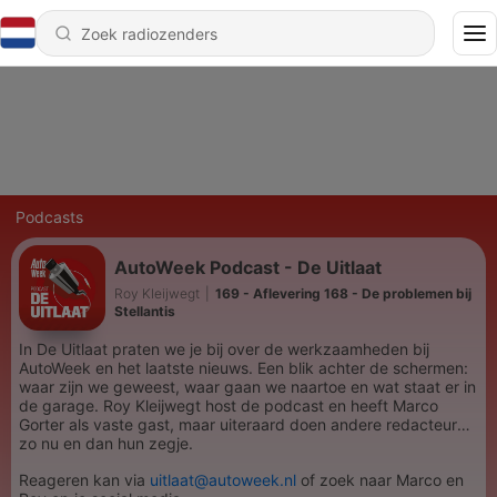
Podcasts
AutoWeek Podcast - De Uitlaat
Roy Kleijwegt
|
169 - Aflevering 168 - De problemen bij
Stellantis
In De Uitlaat praten we je bij over de werkzaamheden bij
AutoWeek en het laatste nieuws. Een blik achter de schermen:
waar zijn we geweest, waar gaan we naartoe en wat staat er in
de garage. Roy Kleijwegt host de podcast en heeft Marco
Gorter als vaste gast, maar uiteraard doen andere redacteuren
zo nu en dan hun zegje.
Reageren kan via
uitlaat@autoweek.nl
of zoek naar Marco en