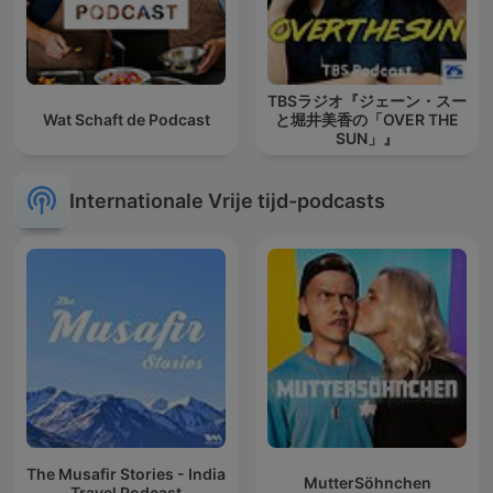
TBSラジオ『ジェーン・スー
Wat Schaft de Podcast
と堀井美香の「OVER THE
SUN」』
Internationale Vrije tijd-podcasts
The Musafir Stories - India
MutterSöhnchen
Travel Podcast