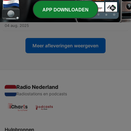
11 aug. 2025
APP DOWNLOADEN
-
14
Diamantstad (met Karin Hofmeester, Joris Kok en
Bart Wallet)
04 aug. 2025
Meer afleveringen weergeven
Radio Nederland
Radiostations en podcasts
Hulpbronnen