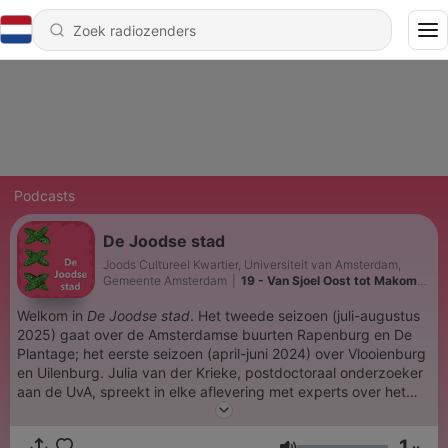
Podcasts
De Joodse stad
Joods Cultureel Kwartier, Universiteit van Amsterdam,
Gemeente Amsterdam
|
19 - Van Sjoel Oost tot Makom
Chadasj
Welkom in
De Joodse stad
. Het tweede seizoen (juli-augustus
2025) gaat over de Amsterdamse buurten Rapenburg en De
Plantage; het eerste seizoen (april-juni 2024) over Vlooienburg
en Uilenburg. Julia van der Krieke, postdoctoraal onderzoeker
aan de UvA, spreekt in elke aflevering met experts over het
heden en verleden van deze buurten. Meer info:
www.dejoodsestad.nl
1