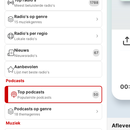
1788
Meest beluisterde radio's
Radio's op genre
15 muziekgenres
Radio's per regio
Lokale radio's
Nieuws
67
Nieuwsradio's
Aanbevolen
Lijst met beste radio's
Podcasts
00
Top podcasts
50
Populairste podcasts
Podcasts op genre
18 themagenres
Muziek
Afleve