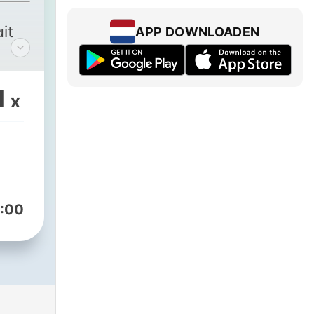
e
it
APP DOWNLOADEN
uit
d.
1
x
t
en
de
:00