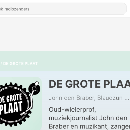
DE GROTE PLAAT
DE GROTE PLA
John den Braber, Blaudzun
|
Oud-wielerprof,
muziekjournalist John den
Braber en muzikant, zange