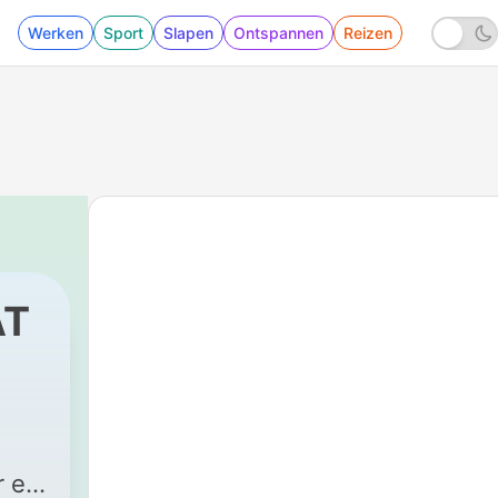
Werken
Sport
Slapen
Ontspannen
Reizen
AT
151 - Leontien van Moorsel | Tour de France
r en