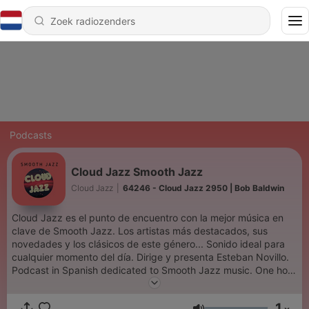
Podcasts
Cloud Jazz Smooth Jazz
Cloud Jazz
|
64246 - Cloud Jazz 2950 | Bob Baldwin
Cloud Jazz es el punto de encuentro con la mejor música en
clave de Smooth Jazz. Los artistas más destacados, sus
novedades y los clásicos de este género... Sonido ideal para
cualquier momento del día. Dirige y presenta Esteban Novillo.
Podcast in Spanish dedicated to Smooth Jazz music. One hour
with the best discographic news and classics of the last
decades.
1