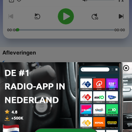
x
neura--5685353/support
.
Volume
00:00
00:00
Afleveringen
-
164
CUANDO MIS HIJOS TENGAN MI EDAD 02-03-26
30 apr. 2026
-
163
CUANDO MIS HIJOS TENGAN MI EDAD 23-02-26
30 apr. 2026
-
162
CUANDO MIS HIJOS TENGAN MI EDAD 09-02-26
30 apr. 2026
-
161
CUANDO MIS HIJOS TENGAN MI EDAD 02-02-26
30 apr. 2026