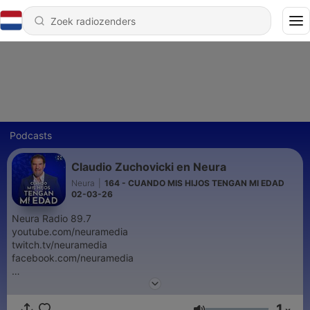
Podcasts
Claudio Zuchovicki en Neura
Neura
|
164 - CUANDO MIS HIJOS TENGAN MI EDAD
02-03-26
Neura Radio 89.7
youtube.com/neuramedia
twitch.tv/neuramedia
facebook.com/neuramedia
Conviértete en un supporter de este podcast:
https://www.spreaker.com/podcast/claudio-zuchovicki-en-
1