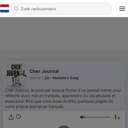
Podcasts
Cher Journal
Marine
|
22 - Michelle's Song
Cher Journal, le podcast sous la forme d'un journal intime pour
réfléchir avec moi en français, apprendre du vocabulaire et
aussi peut-être que vous aussi écrirez quelques pages de
votre propre journal en français.
1
x
Volume