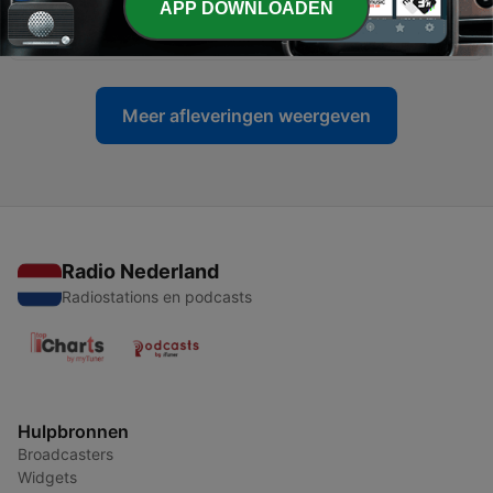
APP DOWNLOADEN
-
18
Episode 16 - Poisson d'Avril
29 mrt. 2023
Meer afleveringen weergeven
Radio Nederland
Radiostations en podcasts
Hulpbronnen
Broadcasters
Widgets