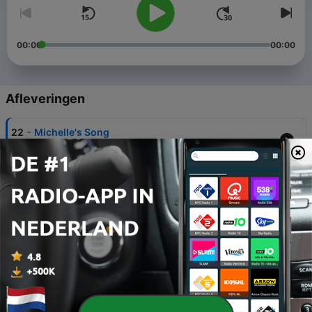
00:00
00:00
Afleveringen
-
22
Michelle's Song
13 mrt. 2026
-
21
Megan's Song
13 mrt. 2026
-
20
Episode 18 - Le vent du courage, Violette
Dorange.
14 jan. 2025
-
19
Episode 17 - La Page Blanche
06 aug. 2023