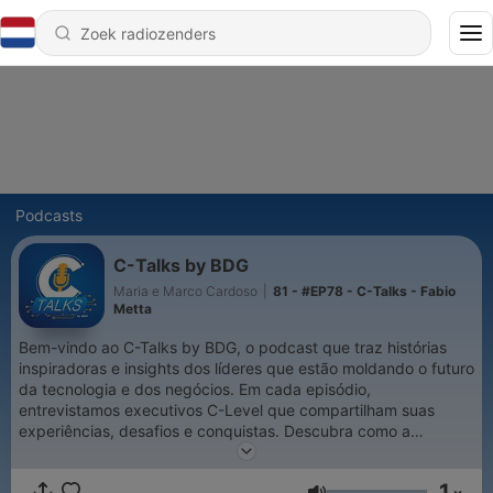
Podcasts
C-Talks by BDG
Maria e Marco Cardoso
|
81 - #EP78 - C-Talks - Fabio
Metta
Bem-vindo ao C-Talks by BDG, o podcast que traz histórias
inspiradoras e insights dos líderes que estão moldando o futuro
da tecnologia e dos negócios. Em cada episódio,
entrevistamos executivos C-Level que compartilham suas
experiências, desafios e conquistas. Descubra como a
inovação, a transformação digital e a liderança estratégica
estão impulsionando o mercado atual. Acompanhe-nos e fique
1