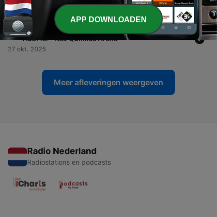
Kawamoto - HubFiel - Neo Química Arena
03 nov. 2025
APP DOWNLOADEN
-
77
#EP57 - C-Talks: Vida e Carreira - Marcos Pasin -
HubFiel - Neo Química Arena
27 okt. 2025
Meer afleveringen weergeven
Radio Nederland
Radiostations en podcasts