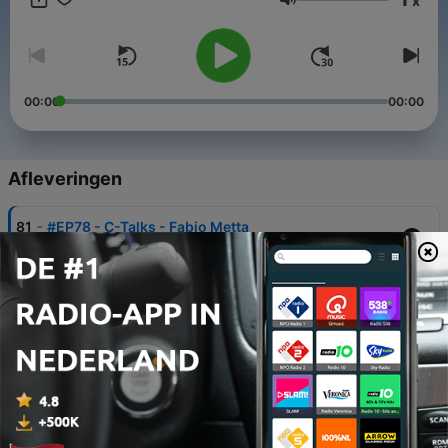
x
por dentro das tendências que estão redefinindo o mundo
Volume
corporativo!
00:00
00:00
Afleveringen
-
81
#EP78 - C-Talks - Fabio Metta
01 jun. 2026
-
80
#EP69 - C-Talks: Vida e Carreira - Paulo Vieira
23 feb. 2026
-
79
#EP59 - C-Talks: Vida e Carreira - Alex Salino -
HubFiel - Neo Química Arena
10 nov. 2025
-
78
#EP58 - C-Talks: Vida e Carreira - Juliano