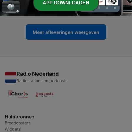
-
9538
Westbank-escalatie: geweld als
APP DOWNLOADEN
campagnemiddel
03 aug. 2026
Meer afleveringen weergeven
Radio Nederland
Radiostations en podcasts
Hulpbronnen
Broadcasters
Widgets