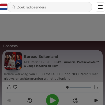
Podcasts
Bureau Buitenland
NPO Radio 1 / VPRO
|
9542 - Armenië: Poetin loslaten?
& Jeugd in China zit klem
Iedere werkdag van 13.30 tot 14.00 uur op NPO Radio 1 met
nieuws en achtergronden uit het buitenland.
1
x
Volume