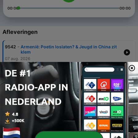
00:00
00:00
Afleveringen
-
9542
Armenië: Poetin loslaten? & Jeugd in China zit
klem
07 aug. 2026
-
9541
Wie kan het Strafhof nog redden & Waarom
Chinese vrouwen niet meer kinderen willen
06 aug. 2026
-
9540
Wat doet de oorlog in Iran en de VS zelf?
05 aug. 2026
-
9539
Spoedoverleg over Ceuta & Libanon als
geopolitieke pion
04 aug. 2026