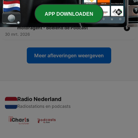
verhaal van Paul Spruit - Boeiend de Podcast
13 apr. 2026
APP DOWNLOADEN
-
145
Op de snelweg, in de stad: Het werk als
motoragent - Boeiend de Podcast
30 mrt. 2026
Meer afleveringen weergeven
Radio Nederland
Radiostations en podcasts