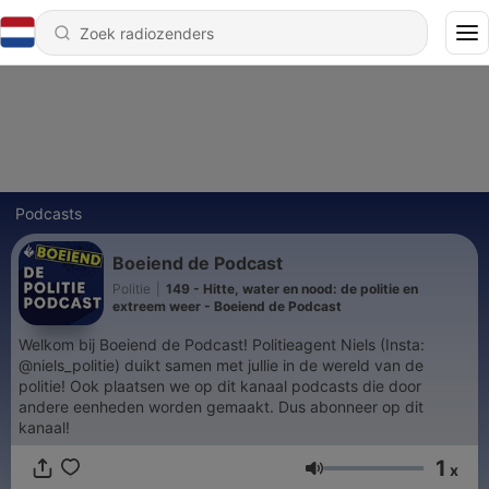
Podcasts
Boeiend de Podcast
Politie
|
149 - Hitte, water en nood: de politie en
extreem weer - Boeiend de Podcast
Welkom bij Boeiend de Podcast! Politieagent Niels (Insta:
@niels_politie) duikt samen met jullie in de wereld van de
politie! Ook plaatsen we op dit kanaal podcasts die door
andere eenheden worden gemaakt. Dus abonneer op dit
kanaal!
1
x
Volume