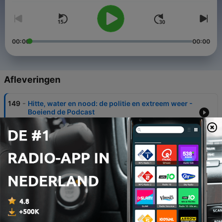
00:00
00:00
Afleveringen
-
149
Hitte, water en nood: de politie en extreem weer -
Boeiend de Podcast
27 jul. 2026
-
148
Nieuwe tools voor slimmer politiewerk - Boeiend
de podcast
06 jul. 2026
-
147
Verborgen signalen: wat mensen écht laten zien |
An Gaiser | Boeiend de Podcast
15 jun. 2026
-
146
'Ik ben en blijf een moordenaar' Het bijzondere