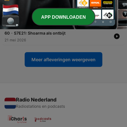
04 jun. 2026
-
61
S7E22: Dusty Musty Poenie
APP DOWNLOADEN
28 mei 2026
-
60
S7E21: Shoarma als ontbijt
21 mei 2026
Meer afleveringen weergeven
Radio Nederland
Radiostations en podcasts