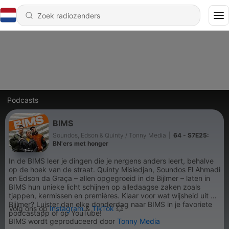
Podcasts
BIMS
Soundos, Edson & Quinty / Tonny Media
|
64 - S7E25:
BN'ers met honger
In de BIMS leer je dingen die je nergens anders leert, behalve
op de hoek van de straat. Quinty Misiedjan, Soundos El Ahmadi
en Edson da Graça – allen opgegroeid in de Bijlmer – laten in
BIMS hun unieke licht schijnen op alledaagse zaken zoals
tjappen, kermissen en premières. Klaar voor wat wijsheid uit de
Bijlmer? Luister dan elke donderdag naar BIMS in je favoriete
Volg ons op
Instagram
&
TikTok
💥
podcastapp of op YouTube!
BIMS wordt geproduceerd door
Tonny Media