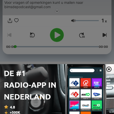
Voor vragen of opmerkingen kunt u mailen naar
bimsdepodcast@gmail.com
1
x
Volume
00:00
00:00
Afleveringen
-
64
S7E25: BN'ers met honger
18 jun. 2026
-
63
S7E24: Wie is de racist?
11 jun. 2026
-
62
S7E23: Drug yourself