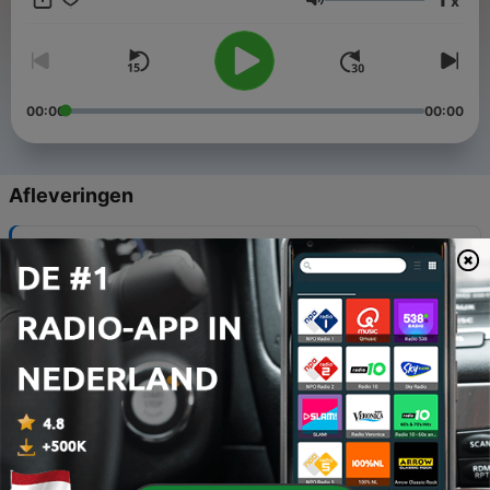
x
Volume
00:00
00:00
Afleveringen
-
70
De Bullbar fight met advocaat Sivar Buining
15 jul. 2026
-
69
Met de Rijksdienst Wegverkeer (RDW) over de
vrachtwagenheffing
27 mei 2026
-
68
De bullbar, hoe zit dat nou echt?
26 mrt. 2026
-
67
Ladingdiefstal met fake carriers