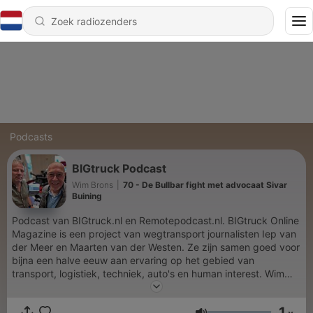
Podcasts
BIGtruck Podcast
Wim Brons
|
70 - De Bullbar fight met advocaat Sivar
Buining
Podcast van BIGtruck.nl en Remotepodcast.nl. BIGtruck Online
Magazine is een project van wegtransport journalisten Iep van
der Meer en Maarten van der Westen. Ze zijn samen goed voor
bijna een halve eeuw aan ervaring op het gebied van
transport, logistiek, techniek, auto's en human interest. Wim
Brons van Remotepodcast.nl produceert diverse podcasts,
online en op locatie.
1