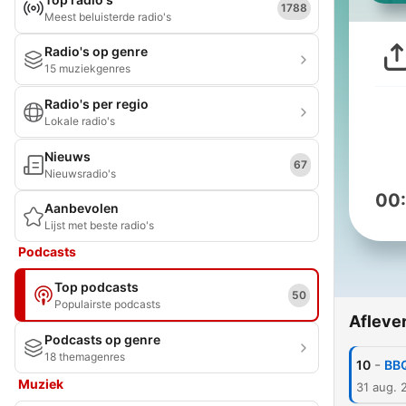
1788
Meest beluisterde radio's
Radio's op genre
15 muziekgenres
Radio's per regio
Lokale radio's
Nieuws
67
Nieuwsradio's
00
Aanbevolen
Lijst met beste radio's
Podcasts
Top podcasts
50
Populairste podcasts
Afleve
Podcasts op genre
18 themagenres
-
10
BBQ
Muziek
31 aug. 