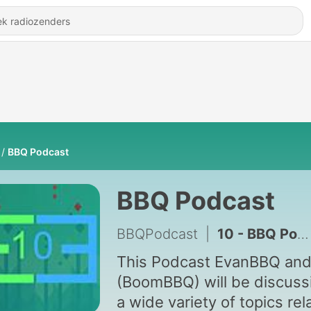
BBQ Podcast
BBQ Podcast
BBQPodcast
|
10 - BBQ Podcast Episode 10 Season 2
This Podcast EvanBBQ and
(BoomBBQ) will be discuss
a wide variety of topics rel